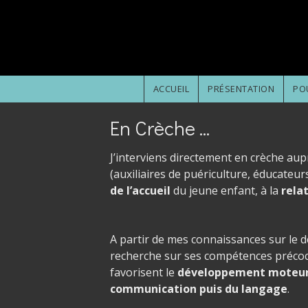
Aller au contenu principal
ACCUEIL
PRÉSENTATION
PO
En Crèche ...
J’interviens directement en crèche au
(auxiliaires de puériculture, éducateur
de l’accueil
du jeune enfant, à la
rela
A partir de mes connaissances sur le d
recherche sur ses compétences précoce
favorisent le
développement moteur 
communication puis du langage
.