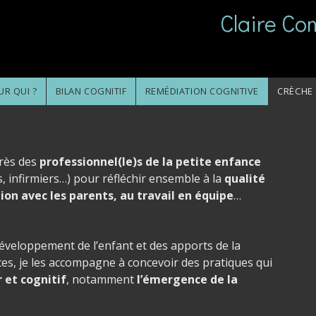
Claire C
UR QUI ?
BILAN COGNITIF
REMÉDIATION COGNITIVE
CRÈCHE
près des
professionnel(le)s de la petite enfance
s, infirmiers…) pour réfléchir ensemble à la
qualité
tion avec les parents, au travail en équipe
…
éveloppement de l’enfant et des apports de la
s, je les accompagne à concevoir des pratiques qui
et cognitif
, notamment
l’émergence de la